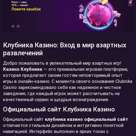
Клубника Казино: Вход в мир азартных
развлечений
Добро пожаловать в увлекательный мир азартных игр!
Казино Клубника
— это премиальная игровая платформа,
которая предлагает своим гостям неповторимый опыт
игры в онлайн-казино. С момента своего основания
Clubnika
Casino
зарекомендовало себя как надежное и честное
заведение, где каждый игрок может рассчитывать на
качественный сервис и щедрые вознаграждения.
Официальный сайт Клубника Казино
Официальный сайт
клубника казино официальный сайт
отличается стильным дизайном и интуитивно понятной
навигацией. Интерфейс выполнен в ярких тонах с