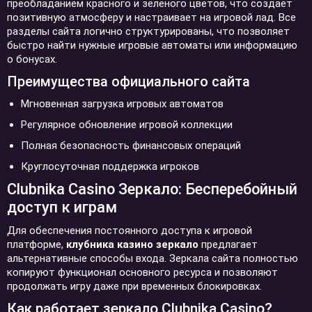
преобладанием красного и зеленого цветов, что создает
позитивную атмосферу и настраивает на игровой лад. Все
разделы сайта логично структурированы, что позволяет
быстро найти нужные игровые автоматы или информацию
о бонусах.
Преимущества официального сайта
Мгновенная загрузка игровых автоматов
Регулярное обновление игровой коллекции
Полная безопасность финансовых операций
Круглосуточная поддержка игроков
Clubnika Casino Зеркало: Бесперебойный
доступ к играм
Для обеспечения постоянного доступа к игровой
платформе,
клубника казино зеркало
предлагает
альтернативные способы входа. Зеркала сайта полностью
копируют функционал основного ресурса и позволяют
продолжать игру даже при временных блокировках.
Как работает зеркало Clubnika Casino?