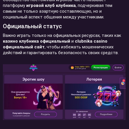
платформу
игровой клуб клубника
, подчеркивая тем
самым не только азартную составляющую, но и
социальный аспект общения между участниками.
Официальный статус
Важно играть только на официальных ресурсах, таких как
казино клубника официальный
и
clubnika casino
официальный сайт
, чтобы избежать мошеннических
действий и гарантировать безопасность своих средств.