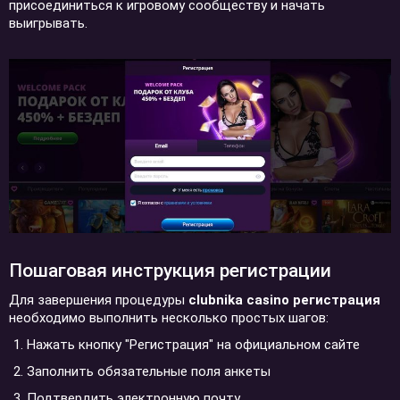
присоединиться к игровому сообществу и начать
выигрывать.
Пошаговая инструкция регистрации
Для завершения процедуры
clubnika casino регистрация
необходимо выполнить несколько простых шагов:
Нажать кнопку "Регистрация" на официальном сайте
Заполнить обязательные поля анкеты
Подтвердить электронную почту