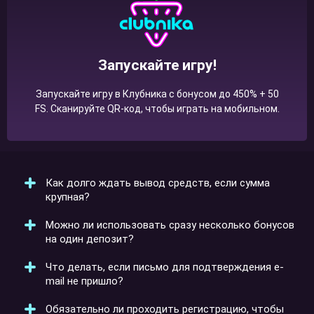
Запускайте игру!
Запускайте игру в Клубника с бонусом до 450% + 50
FS. Сканируйте QR-код, чтобы играть на мобильном.
Как долго ждать вывод средств, если сумма
крупная?
Можно ли использовать сразу несколько бонусов
Если выигрыш превышает 150 000 ₽, ожидание
на один депозит?
может занять до 10 рабочих дней. Для заявок до 30
000 ₽ стандартный срок — до 5 дней. В отдельных
Что делать, если письмо для подтверждения e-
случаях выплаты происходят быстрее, но если
Нет. Казино Clubnika активирует только один бонус
mail не пришло?
возникла задержка — стоит уточнить статус через
за каждое пополнение. Остальные предложения
службу поддержки.
временно блокируются. Чтобы не потерять доступ к
Обязательно ли проходить регистрацию, чтобы
важному поощрению, рекомендуется заранее
Проверьте папку "Спам", а затем зайдите в Личный