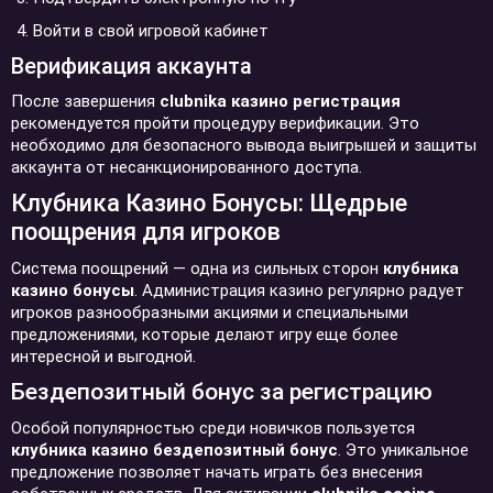
Войти в свой игровой кабинет
Верификация аккаунта
После завершения
clubnika казино регистрация
рекомендуется пройти процедуру верификации. Это
необходимо для безопасного вывода выигрышей и защиты
аккаунта от несанкционированного доступа.
Клубника Казино Бонусы: Щедрые
поощрения для игроков
Система поощрений — одна из сильных сторон
клубника
казино бонусы
. Администрация казино регулярно радует
игроков разнообразными акциями и специальными
предложениями, которые делают игру еще более
интересной и выгодной.
Бездепозитный бонус за регистрацию
Особой популярностью среди новичков пользуется
клубника казино бездепозитный бонус
. Это уникальное
предложение позволяет начать играть без внесения