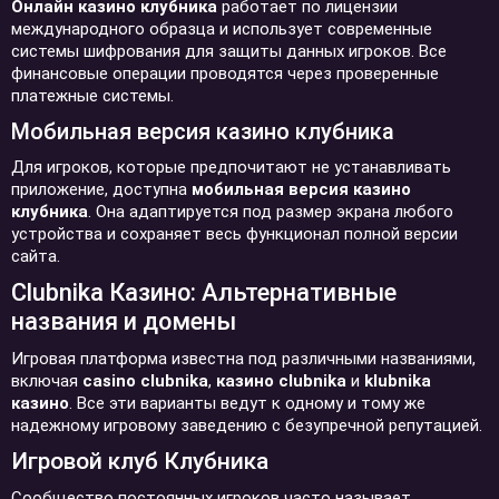
Онлайн казино клубника
работает по лицензии
международного образца и использует современные
системы шифрования для защиты данных игроков. Все
финансовые операции проводятся через проверенные
платежные системы.
Мобильная версия казино клубника
Для игроков, которые предпочитают не устанавливать
приложение, доступна
мобильная версия казино
клубника
. Она адаптируется под размер экрана любого
устройства и сохраняет весь функционал полной версии
сайта.
Clubnika Казино: Альтернативные
названия и домены
Игровая платформа известна под различными названиями,
включая
casino clubnika
,
казино clubnika
и
klubnika
казино
. Все эти варианты ведут к одному и тому же
надежному игровому заведению с безупречной репутацией.
Игровой клуб Клубника
Сообщество постоянных игроков часто называет