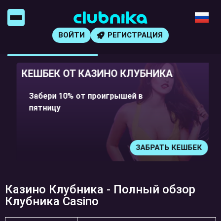
ВОЙТИ
РЕГИСТРАЦИЯ
КЕШБЕК ОТ КАЗИНО КЛУБНИКА
Забери 10% от проигрышей в
пятницу
ЗАБРАТЬ КЕШБЕК
Казино Клубника - Полный обзор
Клубника Casino