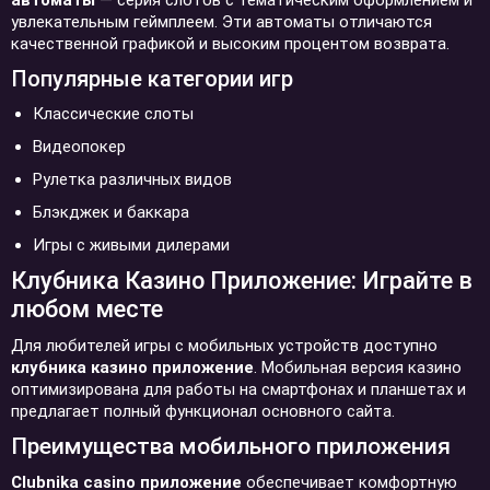
автоматы
— серия слотов с тематическим оформлением и
увлекательным геймплеем. Эти автоматы отличаются
качественной графикой и высоким процентом возврата.
Популярные категории игр
Классические слоты
Видеопокер
Рулетка различных видов
Блэкджек и баккара
Игры с живыми дилерами
Клубника Казино Приложение: Играйте в
любом месте
Для любителей игры с мобильных устройств доступно
клубника казино приложение
. Мобильная версия казино
оптимизирована для работы на смартфонах и планшетах и
предлагает полный функционал основного сайта.
Преимущества мобильного приложения
Clubnika casino приложение
обеспечивает комфортную