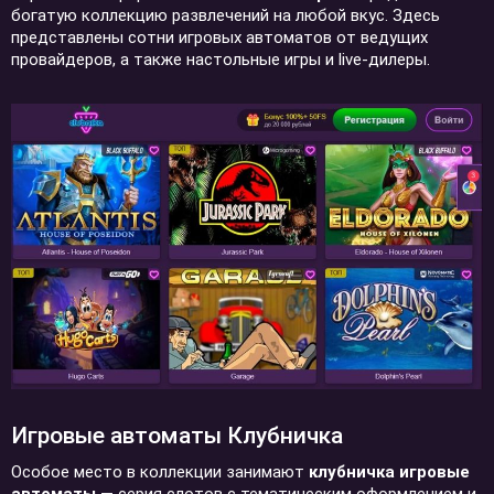
богатую коллекцию развлечений на любой вкус. Здесь
представлены сотни игровых автоматов от ведущих
провайдеров, а также настольные игры и live-дилеры.
Игровые автоматы Клубничка
Особое место в коллекции занимают
клубничка игровые